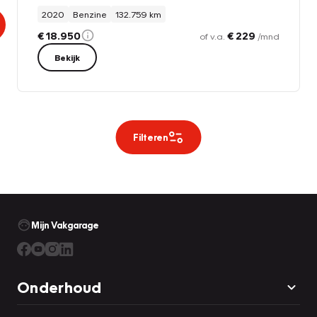
2020
Benzine
132.759 km
€ 18.950
€ 229
of v.a.
/mnd
Bekijk
Filteren
Mijn Vakgarage
Onderhoud