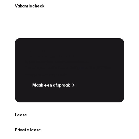
Vakantiecheck
Plan een
Werkplaatsafspraak
Is uw auto toe aan Onderhoud,
Bandenwissel of een Vakantiecheck? Plan
online een afspraak!
Maak een afspraak
Lease
Private lease