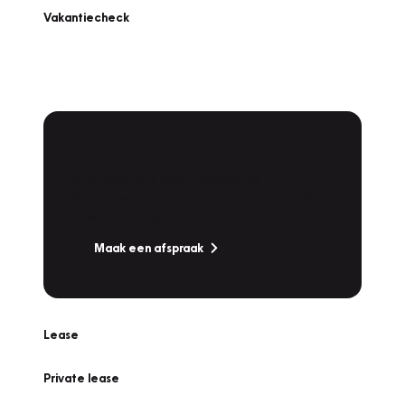
Vakantiecheck
Plan een
Werkplaatsafspraak
Is uw auto toe aan Onderhoud,
Bandenwissel of een Vakantiecheck? Plan
online een afspraak!
Maak een afspraak
Lease
Private lease