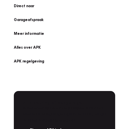
Direct naar
Garageafspraak
Meer informatie
Alles over APK
APK regelgeving
APK Keuring bij Vakgarage!
Is het weer tijd voor de jaarlijkse APK? Ga
snel naar Vakgarage bij u in de buurt, en ga
zonder zorgen de weg op!