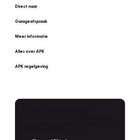
Direct naar
Garageafspraak
Meer informatie
Alles over APK
APK regelgeving
APK Keuring bij Vakgarage!
Is het weer tijd voor de jaarlijkse APK? Ga
snel naar Vakgarage bij u in de buurt, en ga
zonder zorgen de weg op!