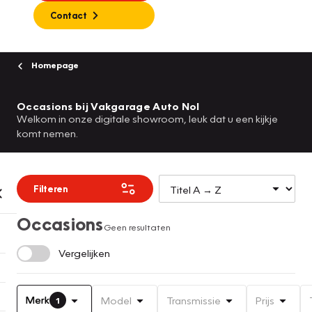
Contact
Homepage
Occasions bij Vakgarage Auto Nol
Welkom in onze digitale showroom, leuk dat u een kijkje
komt nemen.
Filteren
Occasions
Geen resultaten
Vergelijken
Merk
Model
Transmissie
Prijs
1