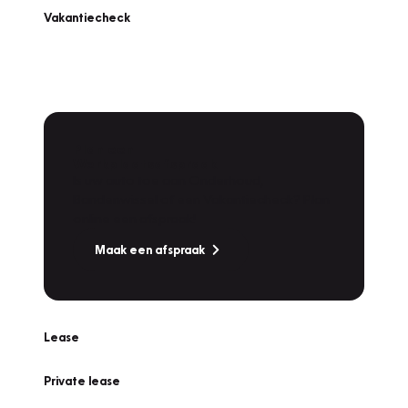
Vakantiecheck
Plan een
Werkplaatsafspraak
Is uw auto toe aan Onderhoud,
Bandenwissel of een Vakantiecheck? Plan
online een afspraak!
Maak een afspraak
Lease
Private lease