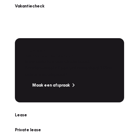
Vakantiecheck
Plan een
Werkplaatsafspraak
Is uw auto toe aan Onderhoud,
Bandenwissel of een Vakantiecheck? Plan
online een afspraak!
Maak een afspraak
Lease
Private lease