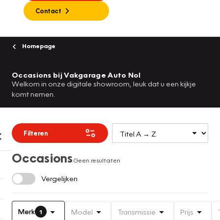
Contact
Homepage
Occasions bij Vakgarage Auto Nol
Welkom in onze digitale showroom, leuk dat u een kijkje
komt nemen.
Filteren
Occasions
Geen resultaten
Vergelijken
Merk
Model
Transmissie
Prijs
1