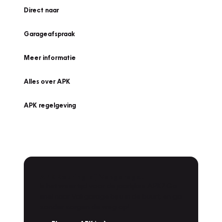
Direct naar
Garageafspraak
Meer informatie
Alles over APK
APK regelgeving
APK Keuring bij Vakgarage!
Is het weer tijd voor de jaarlijkse APK? Ga
snel naar Vakgarage bij u in de buurt, en ga
zonder zorgen de weg op!