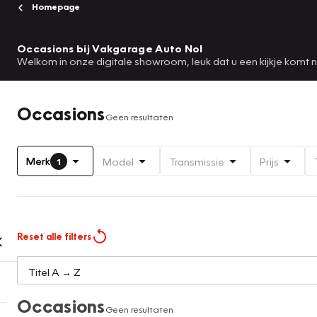
Homepage
Occasions bij Vakgarage Auto Nol
Welkom in onze digitale showroom, leuk dat u een kijkje komt
Occasions
Geen resultaten
Merk
Model
Transmissie
Prijs
1
Reset alle filters
Occasions
Geen resultaten