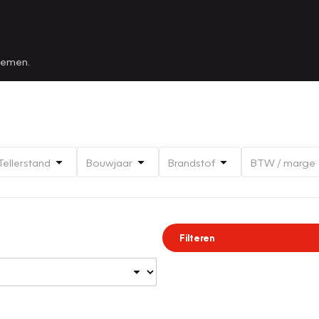
 nemen.
Tellerstand
Bouwjaar
Brandstof
BTW / marge
Filteren