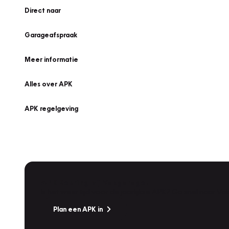
Direct naar
Garageafspraak
Meer informatie
Alles over APK
APK regelgeving
APK Keuring bij Vakgarage!
Is het weer tijd voor de jaarlijkse APK? Ga snel naar V
Plan een APK in