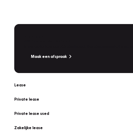
Plan een
Werkplaatsafspraak
Is uw auto toe aan Onderhoud, Bandenwissel of een Va
Maak een afspraak
Lease
Private lease
Private lease used
Zakelijke lease