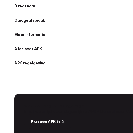
Direct naar
Garageafspraak
Meer informatie
Alles over APK
APK regelgeving
APK Keuring bij Vakgarage!
Is het weer tijd voor de jaarlijkse APK? Ga snel naar V
Plan een APK in