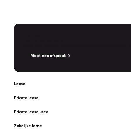
Plan een
Werkplaatsafspraak
Is uw auto toe aan Onderhoud, Bandenwissel of een Va
Maak een afspraak
Lease
Private lease
Private lease used
Zakelijke lease