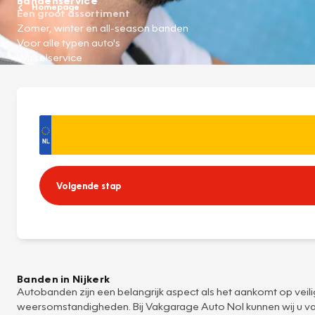
Homepage
Een groot assortiment
Zomer, winter en all-season banden
Voor alle typen auto's
Wisselservice
Volgende stap
Banden in Nijkerk
Autobanden zijn een belangrijk aspect als het aankomt op veilig
weersomstandigheden. Bij Vakgarage Auto Nol kunnen wij u va