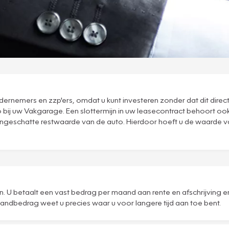
ernemers en zzp'ers, omdat u kunt investeren zonder dat dit direct i
o bij uw Vakgarage. Een slottermijn in uw leasecontract behoort ook
f ingeschatte restwaarde van de auto. Hierdoor hoeft u de waarde 
en. U betaalt een vast bedrag per maand aan rente en afschrijving
aandbedrag weet u precies waar u voor langere tijd aan toe bent.