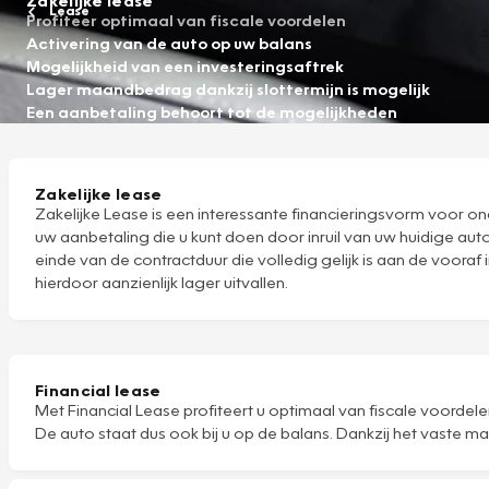
Lease
Profiteer optimaal van fiscale voordelen
Activering van de auto op uw balans
Mogelijkheid van een investeringsaftrek
Lager maandbedrag dankzij slottermijn is mogelijk
Een aanbetaling behoort tot de mogelijkheden
Zakelijke lease
Zakelijke Lease is een interessante financieringsvorm voor ond
uw aanbetaling die u kunt doen door inruil van uw huidige aut
einde van de contractduur die volledig gelijk is aan de voora
hierdoor aanzienlijk lager uitvallen.
Financial lease
Met Financial Lease profiteert u optimaal van fiscale voordel
De auto staat dus ook bij u op de balans. Dankzij het vaste m