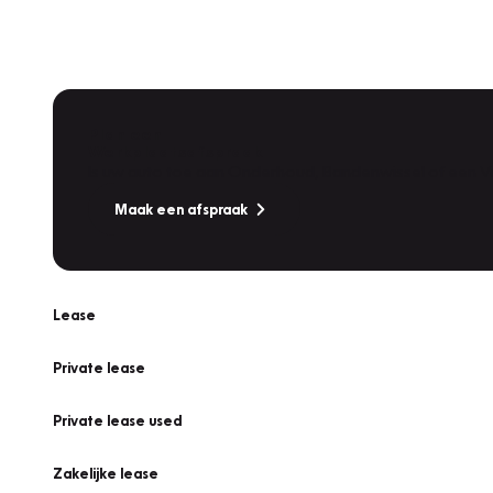
Plan een
Werkplaatsafspraak
Is uw auto toe aan Onderhoud, Bandenwissel of een Va
Maak een afspraak
Lease
Private lease
Private lease used
Zakelijke lease