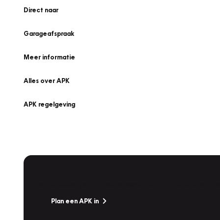
Direct naar
Garageafspraak
Meer informatie
Alles over APK
APK regelgeving
APK Keuring bij Vakgarage!
Is het weer tijd voor de jaarlijkse APK? Ga snel naar V
Plan een APK in