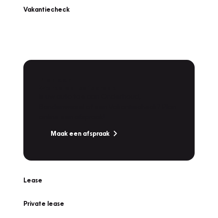
Vakantiecheck
Plan een
Werkplaatsafspraak
Is uw auto toe aan Onderhoud,
Bandenwissel of een Vakantiecheck? Plan
online een afspraak!
Maak een afspraak
Lease
Private lease