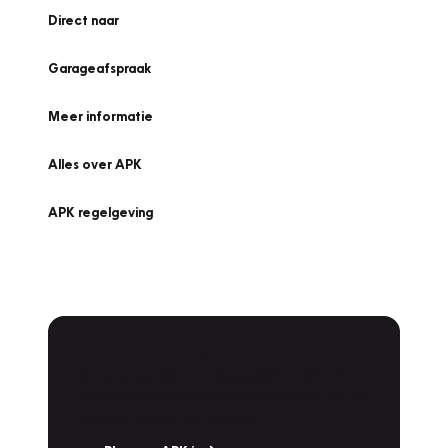
Direct naar
Garageafspraak
Meer informatie
Alles over APK
APK regelgeving
APK Keuring bij Vakgarage!
Is het weer tijd voor de jaarlijkse APK? Ga
snel naar Vakgarage bij u in de buurt, en ga
zonder zorgen de weg op!