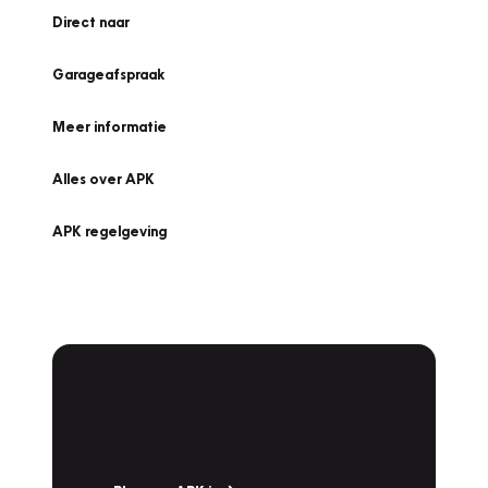
Direct naar
Garageafspraak
Meer informatie
Alles over APK
APK regelgeving
APK Keuring bij Vakgarage!
Is het weer tijd voor de jaarlijkse APK? Ga
snel naar Vakgarage bij u in de buurt, en ga
zonder zorgen de weg op!