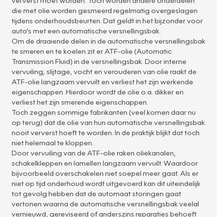
ververst moet worden. Toch worden andere onderdelen
die met olie worden gesmeerd regelmatig overgeslagen
tijdens onderhoudsbeurten. Dat geldt in het bijzonder voor
auto's met een automatische versnellingsbak.
Om de draaiende delen in de automatische versnellingsbak
te smeren en te koelen zit er ATF-olie (Automatic
Transmission Fluid) in de versnellingsbak. Door interne
vervuiling, slijtage, vocht en verouderen van olie raakt de
ATF-olie langzaam vervuilt en verliest het zijn werkende
eigenschappen. Hierdoor wordt de olie o.a. dikker en
verliest het zijn smerende eigenschappen.
Toch zeggen sommige fabrikanten (veel komen daar nu
op terug) dat de olie van hun automatische versnellingsbak
nooit ververst hoeft te worden. In de praktijk blijkt dat toch
niet helemaal te kloppen.
Door vervuiling van de ATF-olie raken oliekanalen,
schakelkleppen en lamellen langzaam vervuilt. Waardoor
bijvoorbeeld overschakelen niet soepel meer gaat. Als er
niet op tijd onderhoud wordt uitgevoerd kan dit uiteindelijk
tot gevolg hebben dat de automaat storingen gaat
vertonen waarna de automatische versnellingsbak veelal
vernieuwd, gereviseerd of anderszins reparaties behoeft