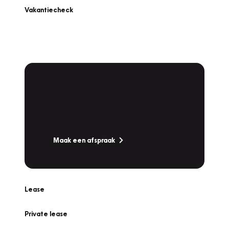
Vakantiecheck
Plan een
Werkplaatsafspraak
Is uw auto toe aan Onderhoud,
Bandenwissel of een Vakantiecheck? Plan
online een afspraak!
Maak een afspraak
Lease
Private lease