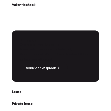
Vakantiecheck
Plan een
Werkplaatsafspraak
Is uw auto toe aan Onderhoud,
Bandenwissel of een Vakantiecheck? Plan
online een afspraak!
Maak een afspraak
Lease
Private lease