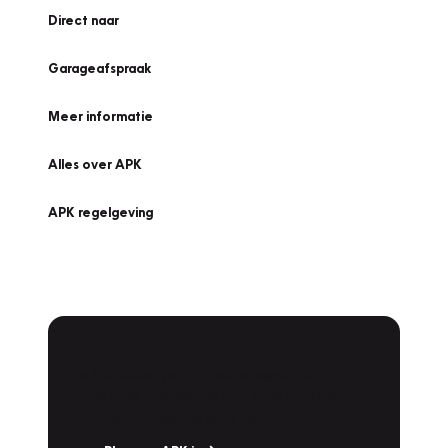
Direct naar
Garageafspraak
Meer informatie
Alles over APK
APK regelgeving
APK Keuring bij Vakgarage!
Is het weer tijd voor de jaarlijkse APK? Ga
snel naar Vakgarage bij u in de buurt, en ga
zonder zorgen de weg op!