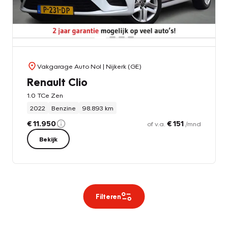
Vakgarage Auto Nol
| Nijkerk (GE)
Renault Clio
1.0 TCe Zen
2022
Benzine
98.893 km
€ 11.950
€ 151
of v.a.
/mnd
Bekijk
Filteren