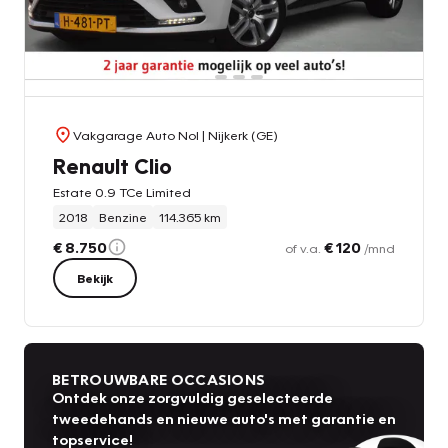
Vakgarage Auto Nol
| Nijkerk (GE)
Renault Clio
Estate 0.9 TCe Limited
2018
Benzine
114.365 km
€ 8.750
€ 120
of v.a.
/mnd
Bekijk
BETROUWBARE OCCASIONS
Ontdek onze zorgvuldig geselecteerde
tweedehands en nieuwe auto's met garantie en
topservice!