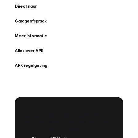
Direct naar
Garageafspraak
Meer informatie
Alles over APK
APK regelgeving
APK Keuring bij Vakgarage!
Is het weer tijd voor de jaarlijkse APK? Ga
snel naar Vakgarage bij u in de buurt, en ga
zonder zorgen de weg op!