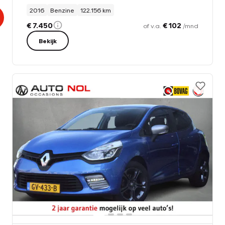
2016
Benzine
122.156 km
€ 7.450
€ 102
of v.a.
/mnd
Bekijk