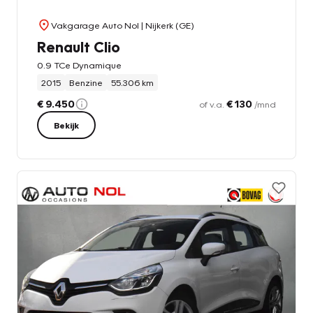
Vakgarage Auto Nol
| Nijkerk (GE)
Renault Clio
0.9 TCe Dynamique
2015
Benzine
55.306 km
€ 9.450
€ 130
of v.a.
/mnd
Bekijk