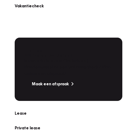
Vakantiecheck
Plan een
Werkplaatsafspraak
Is uw auto toe aan Onderhoud,
Bandenwissel of een Vakantiecheck? Plan
online een afspraak!
Maak een afspraak
Lease
Private lease