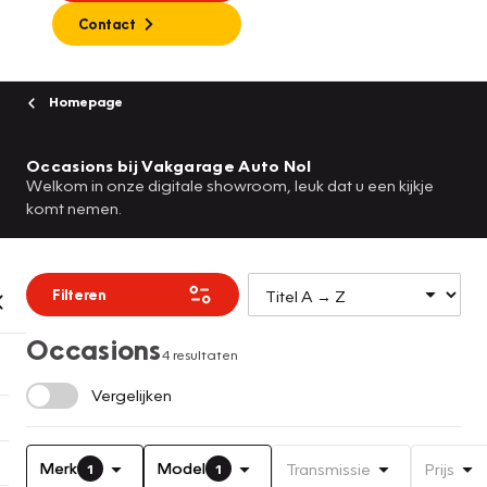
Contact
Homepage
Occasions bij Vakgarage Auto Nol
Welkom in onze digitale showroom, leuk dat u een kijkje
komt nemen.
Filteren
Occasions
4 resultaten
Vergelijken
Merk
Model
Transmissie
Prijs
1
1