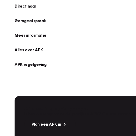
Direct naar
Garageafspraak
Meer informatie
Alles over APK
APK regelgeving
APK Keuring bij Vakgarage!
Is het weer tijd voor de jaarlijkse APK? Ga snel naar V
Plan een APK in