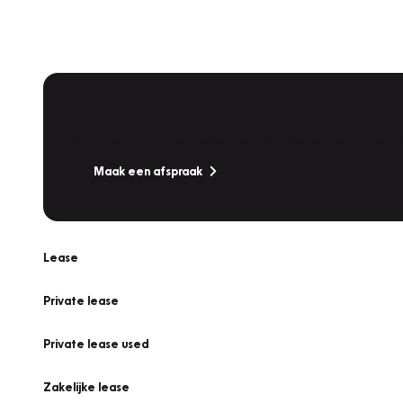
Plan een
Werkplaatsafspraak
Is uw auto toe aan Onderhoud, Bandenwissel of een Va
Maak een afspraak
Lease
Private lease
Private lease used
Zakelijke lease