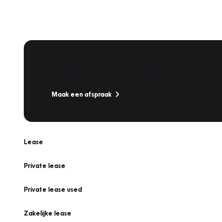
Plan een
Werkplaatsafspraak
Is uw auto toe aan Onderhoud, Bandenwissel of een Va
Maak een afspraak
Lease
Private lease
Private lease used
Zakelijke lease