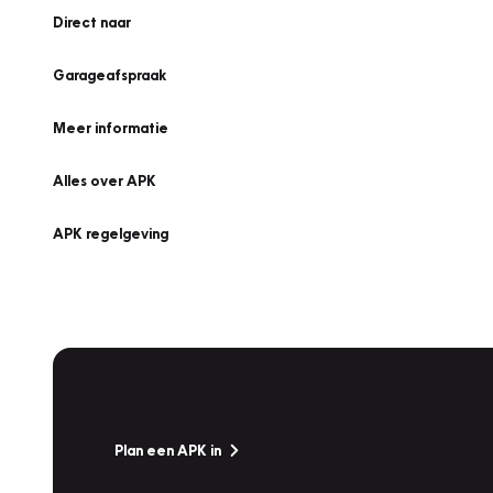
Direct naar
Garageafspraak
Meer informatie
Alles over APK
APK regelgeving
APK Keuring bij Vakgarage!
Is het weer tijd voor de jaarlijkse APK? Ga snel naar V
Plan een APK in