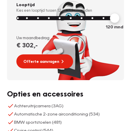
Looptijd
Kies een looptijd tussen
12
en
120
maanden
120
mnd
Uw maandbedrag:
€ 302
,-
Offerte aanvragen
Opties en accessoires
Achteruitrijcamera (3AG)
Automatische 2-zone airconditioning (534)
BMW sportstoelen (481)
Cruise control (544)