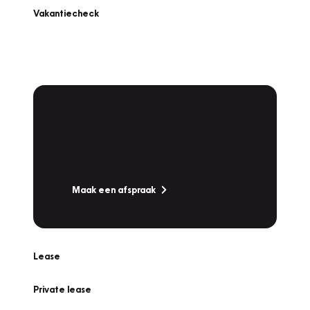
Vakantiecheck
Plan een
Werkplaatsafspraak
Is uw auto toe aan Onderhoud,
Bandenwissel of een Vakantiecheck? Plan
online een afspraak!
Maak een afspraak
Lease
Private lease