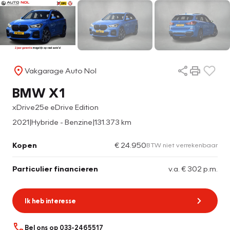
Vakgarage Auto Nol
BMW X1
xDrive25e eDrive Edition
2021
|
Hybride - Benzine
|
131.373 km
Kopen
€ 24.950
BTW niet verrekenbaar
Particulier financieren
v.a. € 302 p.m.
Ik heb interesse
Bel ons op 033-2465517