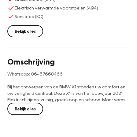
Elektrisch verwarmde voorstoelen (494)
Sensatec (KC)
Bekijk alles
Omschrijving
Whatsapp: 06- 57668466
Bij het ontwerpen van de BMW X1 stonden uw comfort en
uw veiligheid centraal. Deze X1 is van het bouwjaar 2021.
Elektrisch rijden: zuinig, goedkoop en schoon. Maar soms
net wat beperkt als het gaat om afstand. Daarom heeft
Bekijk alles
deze hybride BMW X1 zowel een verbrandingsmotor als
een elektromotor. Als dat geen perfecte combi is! Neem
plaats op de comfortabele stoelen. Dankzij de elektrische
bediening en het geheugen is het eenvoudig om hierin de