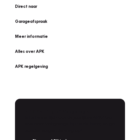
Direct naar
Garageafspraak
Meer informatie
Alles over APK
APK regelgeving
APK Keuring bij Vakgarage!
Is het weer tijd voor de jaarlijkse APK? Ga
snel naar Vakgarage bij u in de buurt, en ga
zonder zorgen de weg op!